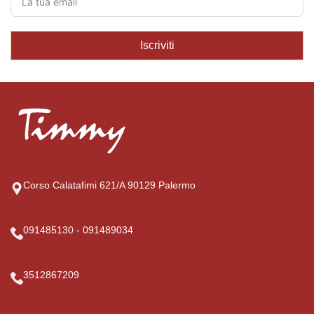
Iscriviti
Corso Calatafimi 621/A 90129 Palermo
091485130 - 091489034
3512867209