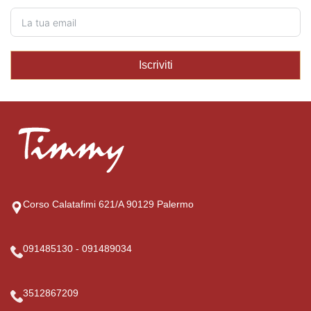
Iscriviti
Corso Calatafimi 621/A 90129 Palermo
091485130 - 091489034
3512867209